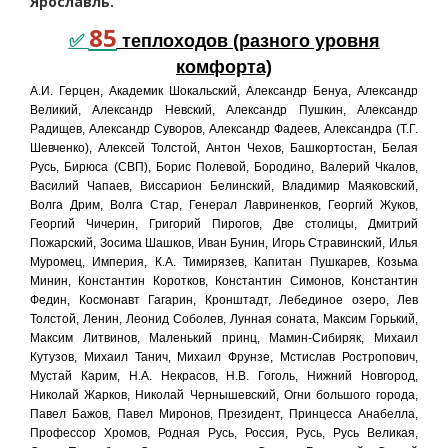
Ярославль.
85
✅
теплоходов (разного уровня
комфорта)
А.И. Герцен, Академик Шокальский, Александр Бенуа, Александр
Великий, Александр Невский, Александр Пушкин, Александр
Радищев, Александр Суворов, Александр Фадеев, Александра (Т.Г.
Шевченко), Алексей Толстой, Антон Чехов, Башкортостан, Белая
Русь, Бирюса (СВП), Борис Полевой, Бородино, Валерий Чкалов,
Василий Чапаев, Виссарион Белинский, Владимир Маяковский,
Волга Дрим, Волга Стар, Генерал Лавриненков, Георгий Жуков,
Георгий Чичерин, Григорий Пирогов, Две столицы, Дмитрий
Пожарский, Зосима Шашков, Иван Бунин, Игорь Стравинский, Илья
Муромец, Империя, К.А. Тимирязев, Капитан Пушкарев, Козьма
Минин, Константин Коротков, Константин Симонов, Константин
Федин, Космонавт Гагарин, Кронштадт, Лебединое озеро, Лев
Толстой, Ленин, Леонид Соболев, Лунная соната, Максим Горький,
Максим Литвинов, Маленький принц, Мамин-Сибиряк, Михаил
Кутузов, Михаил Танич, Михаил Фрунзе, Мстислав Ростропович,
Мустай Карим, Н.А. Некрасов, Н.В. Гоголь, Нижний Новгород,
Николай Жарков, Николай Чернышевский, Огни большого города,
Павел Бажов, Павел Миронов, Президент, Принцесса Анабелла,
Профессор Хромов, Родная Русь, Россия, Русь, Русь Великая,