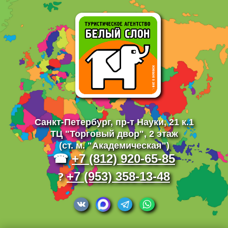
Санкт-Петербург,
пр-т Науки, 21 к.1
ТЦ "Торговый двор", 2 этаж
(ст. м. "Академическая")
☎
+7 (812) 920-65-85
?
+7 (953) 358-13-48