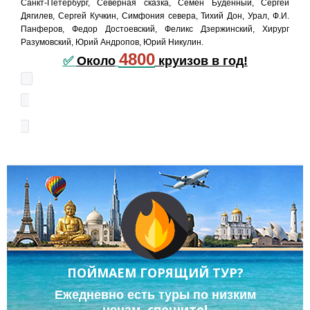
Санкт-Петербург, Северная сказка, Семен Буденный, Сергей
Дягилев, Сергей Кучкин, Симфония севера, Тихий Дон, Урал, Ф.И.
Панферов, Федор Достоевский, Феликс Дзержинский, Хирург
Разумовский, Юрий Андропов, Юрий Никулин.
4800
✅
Около
круизов в год!
ПОЙМАЕМ ГОРЯЩИЙ ТУР?
Ежедневно есть туры по низким
спешите!
ценам,