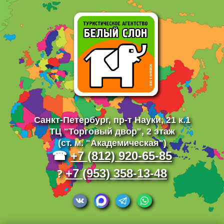
Санкт-Петербург,
пр-т Науки, 21 к.1
ТЦ "Торговый двор", 2 этаж
(ст. м. "Академическая")
☎
+7 (812) 920-65-85
?
+7 (953) 358-13-48